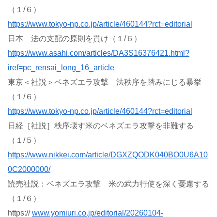
（１/６）
https://www.tokyo-np.co.jp/article/460144?rct=editorial
日本 法の支配の原則を貫け（１/６）
https://www.asahi.com/articles/DA3S16376421.html?
iref=pc_rensai_long_16_article
東京＜社説＞ベネズエラ攻撃 法秩序を踏みにじる暴挙
（１/６）
https://www.tokyo-np.co.jp/article/460144?rct=editorial
日経［社説］秩序壊す米のベネズエラ攻撃を非難する
（１/５）
https://www.nikkei.com/article/DGXZQODK040BO0U6A10
0C2000000/
読売社説：ベネズエラ攻撃 米の武力行使を深く憂慮する
（１/６）
https://
www.yomiuri.co.jp/editorial/20260104-