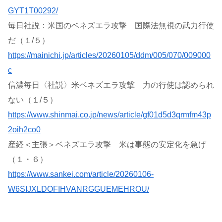
GYT1T00292/
毎日社説：米国のベネズエラ攻撃 国際法無視の武力行使
だ（１/５）
https://mainichi.jp/articles/20260105/ddm/005/070/009000
c
信濃毎日〈社説〉米ベネズエラ攻撃 力の行使は認められ
ない（１/５）
https://www.shinmai.co.jp/news/article/gf01d5d3qrmfm43p
2oih2co0
産経＜主張＞ベネズエラ攻撃 米は事態の安定化を急げ
（１・６）
https://www.sankei.com/article/20260106-
W6SIJXLDOFIHVANRGGUEMEHROU/