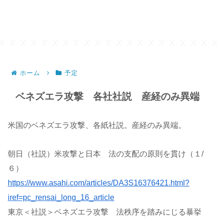
ホーム
予定
ベネズエラ攻撃 各社社説 産経のみ異端
米国のベネズエラ攻撃、各紙社説。産経のみ異端。
朝日（社説）米攻撃と日本 法の支配の原則を貫け（１/
６）
https://www.asahi.com/articles/DA3S16376421.html?
iref=pc_rensai_long_16_article
東京＜社説＞ベネズエラ攻撃 法秩序を踏みにじる暴挙