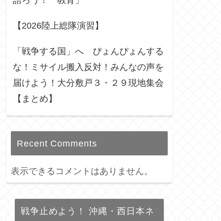
語ろう！「教育」
【2026陸上総隊演習】
「戦争する国」へ ぴょんぴょんする
な！ミサイル搬入反対！みんなの声を
届けよう！大分敷戸３・２９現地集会
【まとめ】
Recent Comments
表示できるコメントはありません。
戦争止めよう！ 沖縄・西日本ネ