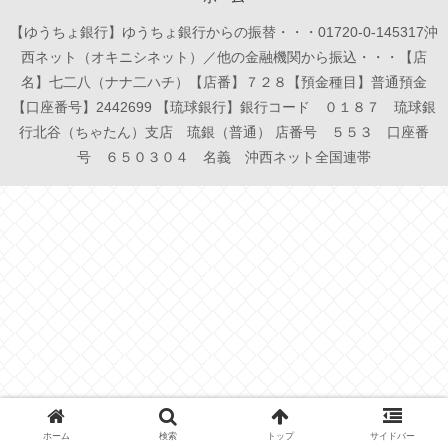
【ゆうちょ銀行】ゆうちょ銀行からの振替・・・01720-0-145317沖
西ネット（オキニシネット）／他の金融機関から振込・・・【店
名】七二八（ナナ二ハチ）【店番】７２８【預金種目】普通預金
【口座番号】2442699 【琉球銀行】銀行コード ０１８７ 琉球銀
行北谷（ちゃたん）支店 琉銀（普通） 店番号 ５５３ 口座番
号 ６５０３０４ 名義 沖西ネット全国連帯
ホーム
検索
トップ
サイドバー