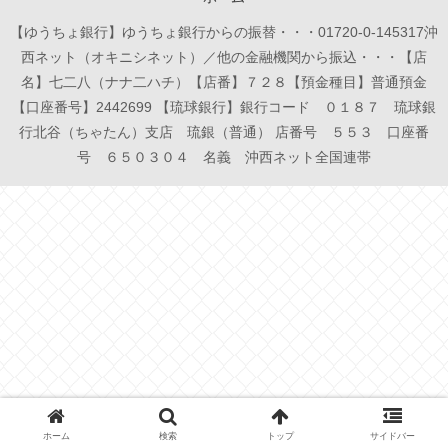
【ゆうちょ銀行】ゆうちょ銀行からの振替・・・01720-0-145317沖
西ネット（オキニシネット）／他の金融機関から振込・・・【店
名】七二八（ナナ二ハチ）【店番】７２８【預金種目】普通預金
【口座番号】2442699 【琉球銀行】銀行コード ０１８７ 琉球銀
行北谷（ちゃたん）支店 琉銀（普通） 店番号 ５５３ 口座番
号 ６５０３０４ 名義 沖西ネット全国連帯
ホーム
検索
トップ
サイドバー