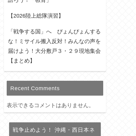
語ろう！「教育」
【2026陸上総隊演習】
「戦争する国」へ ぴょんぴょんする
な！ミサイル搬入反対！みんなの声を
届けよう！大分敷戸３・２９現地集会
【まとめ】
Recent Comments
表示できるコメントはありません。
戦争止めよう！ 沖縄・西日本ネ