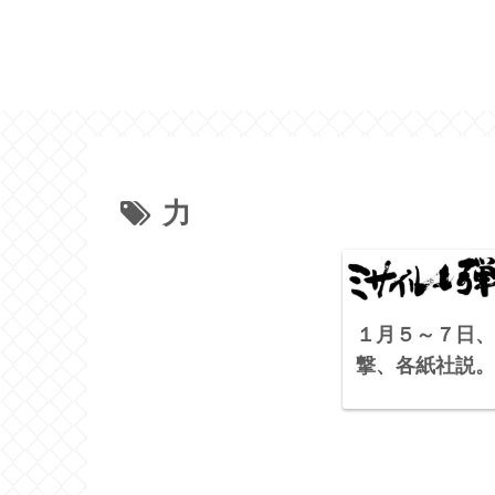
力
１月５～７日、
撃、各紙社説。