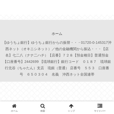
ホーム
【ゆうちょ銀行】ゆうちょ銀行からの振替・・・01720-0-145317沖
西ネット（オキニシネット）／他の金融機関から振込・・・【店
名】七二八（ナナ二ハチ）【店番】７２８【預金種目】普通預金
【口座番号】2442699 【琉球銀行】銀行コード ０１８７ 琉球銀
行北谷（ちゃたん）支店 琉銀（普通） 店番号 ５５３ 口座番
号 ６５０３０４ 名義 沖西ネット全国連帯
ホーム
検索
トップ
サイドバー