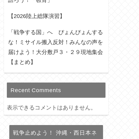
語ろう！「教育」
【2026陸上総隊演習】
「戦争する国」へ ぴょんぴょんする
な！ミサイル搬入反対！みんなの声を
届けよう！大分敷戸３・２９現地集会
【まとめ】
Recent Comments
表示できるコメントはありません。
戦争止めよう！ 沖縄・西日本ネ