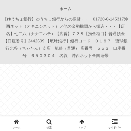
ホーム
【ゆうちょ銀行】ゆうちょ銀行からの振替・・・01720-0-145317沖
西ネット（オキニシネット）／他の金融機関から振込・・・【店
名】七二八（ナナ二ハチ）【店番】７２８【預金種目】普通預金
【口座番号】2442699 【琉球銀行】銀行コード ０１８７ 琉球銀
行北谷（ちゃたん）支店 琉銀（普通） 店番号 ５５３ 口座番
号 ６５０３０４ 名義 沖西ネット全国連帯
ホーム
検索
トップ
サイドバー