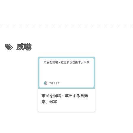
威嚇
市民を恫喝・威圧する自衛
隊、米軍