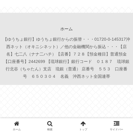
ホーム
【ゆうちょ銀行】ゆうちょ銀行からの振替・・・01720-0-145317沖
西ネット（オキニシネット）／他の金融機関から振込・・・【店
名】七二八（ナナ二ハチ）【店番】７２８【預金種目】普通預金
【口座番号】2442699 【琉球銀行】銀行コード ０１８７ 琉球銀
行北谷（ちゃたん）支店 琉銀（普通） 店番号 ５５３ 口座番
号 ６５０３０４ 名義 沖西ネット全国連帯
ホーム
検索
トップ
サイドバー