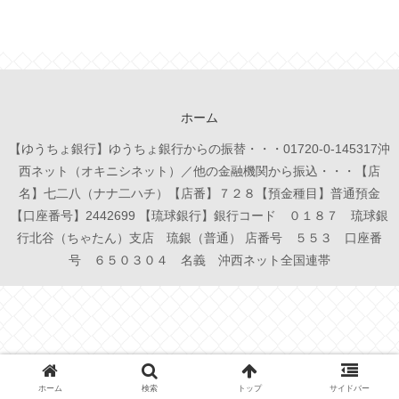
ホーム
【ゆうちょ銀行】ゆうちょ銀行からの振替・・・01720-0-145317沖
西ネット（オキニシネット）／他の金融機関から振込・・・【店
名】七二八（ナナ二ハチ）【店番】７２８【預金種目】普通預金
【口座番号】2442699 【琉球銀行】銀行コード ０１８７ 琉球銀
行北谷（ちゃたん）支店 琉銀（普通） 店番号 ５５３ 口座番
号 ６５０３０４ 名義 沖西ネット全国連帯
ホーム
検索
トップ
サイドバー