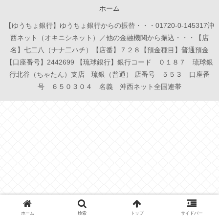
ホーム
【ゆうちょ銀行】ゆうちょ銀行からの振替・・・01720-0-145317沖
西ネット（オキニシネット）／他の金融機関から振込・・・【店
名】七二八（ナナ二ハチ）【店番】７２８【預金種目】普通預金
【口座番号】2442699 【琉球銀行】銀行コード ０１８７ 琉球銀
行北谷（ちゃたん）支店 琉銀（普通） 店番号 ５５３ 口座番
号 ６５０３０４ 名義 沖西ネット全国連帯
ホーム
検索
トップ
サイドバー