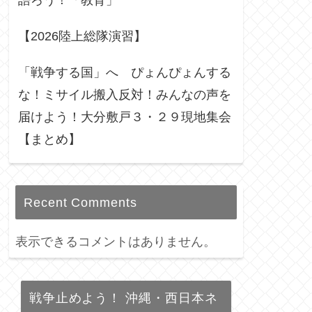
語ろう！「教育」
【2026陸上総隊演習】
「戦争する国」へ ぴょんぴょんする
な！ミサイル搬入反対！みんなの声を
届けよう！大分敷戸３・２９現地集会
【まとめ】
Recent Comments
表示できるコメントはありません。
戦争止めよう！ 沖縄・西日本ネ