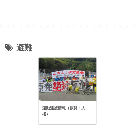
避難
運動連携情報（原発・人
権）