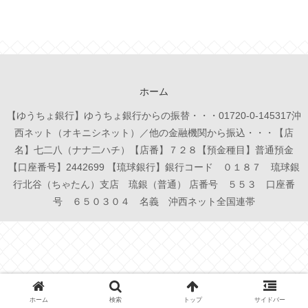
ホーム
【ゆうちょ銀行】ゆうちょ銀行からの振替・・・01720-0-145317沖
西ネット（オキニシネット）／他の金融機関から振込・・・【店
名】七二八（ナナ二ハチ）【店番】７２８【預金種目】普通預金
【口座番号】2442699 【琉球銀行】銀行コード ０１８７ 琉球銀
行北谷（ちゃたん）支店 琉銀（普通） 店番号 ５５３ 口座番
号 ６５０３０４ 名義 沖西ネット全国連帯
ホーム
検索
トップ
サイドバー