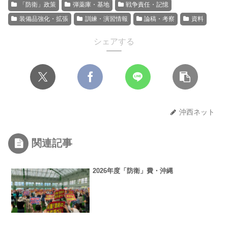
「防衛」政策
弾薬庫・基地
戦争責任・記憶
装備品強化・拡張
訓練・演習情報
論稿・考察
資料
シェアする
沖西ネット
関連記事
2026年度「防衛」費・沖縄