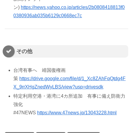
ン)
https://news.yahoo.co.jp/articles/2b0808418813f0
0380936ab035b6129c0668ec7c
その他
台湾有事へ 靖国復権画
策
https://drive.google.com/file/d/1_Xc8ZAhFqQtdg4F
X_9rrXHgZnedWyLBS/view?usp=drivesdk
特定利用空港・港湾に4カ所追加 有事に備え防衛力
強化
#47NEWS
https://www.47news.jp/13043228.html