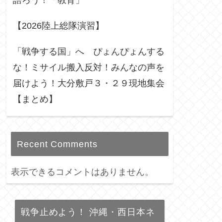
語ろう！「教育」
【2026陸上総隊演習】
「戦争する国」へ ぴょんぴょんする
な！ミサイル搬入反対！みんなの声を
届けよう！大分敷戸３・２９現地集会
【まとめ】
Recent Comments
表示できるコメントはありません。
戦争止めよう！ 沖縄・西日本ネ