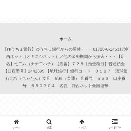
ホーム
【ゆうちょ銀行】ゆうちょ銀行からの振替・・・01720-0-145317沖
西ネット（オキニシネット）／他の金融機関から振込・・・【店
名】七二八（ナナ二ハチ）【店番】７２８【預金種目】普通預金
【口座番号】2442699 【琉球銀行】銀行コード ０１８７ 琉球銀
行北谷（ちゃたん）支店 琉銀（普通） 店番号 ５５３ 口座番
号 ６５０３０４ 名義 沖西ネット全国連帯
ホーム
検索
トップ
サイドバー