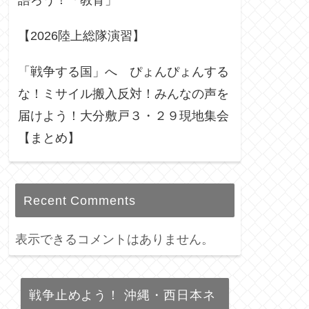
語ろう！「教育」
【2026陸上総隊演習】
「戦争する国」へ ぴょんぴょんする
な！ミサイル搬入反対！みんなの声を
届けよう！大分敷戸３・２９現地集会
【まとめ】
Recent Comments
表示できるコメントはありません。
戦争止めよう！ 沖縄・西日本ネ