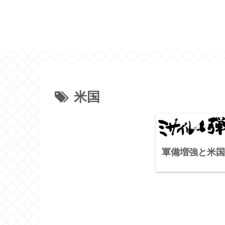
米国
軍備増強と米国