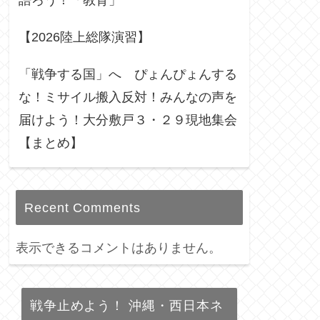
語ろう！「教育」
【2026陸上総隊演習】
「戦争する国」へ ぴょんぴょんする
な！ミサイル搬入反対！みんなの声を
届けよう！大分敷戸３・２９現地集会
【まとめ】
Recent Comments
表示できるコメントはありません。
戦争止めよう！ 沖縄・西日本ネ