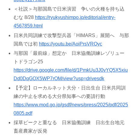
＜社説＞与那国島で日米演習 争いの火種を持ち込
むな 8/28
https://ryukyushimpo.jp/editorial/entry-
4567859.html
日米共同訓練で攻撃型兵器「HIMARS」展開へ 与那
国島では初
https://youtu.be/AoiPrsVROyc
与那国「最前線」想定か 日米協働訓練レゾリュー
トドラゴン25
https://drive.google.com/file/d/1PmkUu3J0vYQ5X5xiu
Dd0DqGOX5WP7rOM/view?usp=drivesdk
【予定】ローカルネット大分・日出生台 日米共同訓
練の中止を求める大分県知事への要請行動
https://www.mod.go.jp/gsdf/news/press/2025/pdf/2025
0805.pdf
採草ピークと重なる 日米協働訓練 日出生台地元
畜産農家が反発