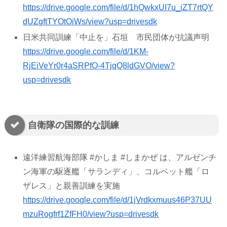
https://drive.google.com/file/d/1hQwkxUI7u_iZT7rtQY
dUZgftTYOtOiWs/view?usp=drivesdk
日米共同訓練「中止を」石垣 市民団体が抗議声明
https://drive.google.com/file/d/1KM-
RjEiVeYr0r4aSRPfO-4TjqQ8ldGVO/view?
usp=drivesdk
自衛隊の国際的な訓練
遠洋練習航海部隊 #かしま #しまかぜ は、アルゼンチ
ン海軍の駆逐艦「サランディ」、コルベット艦「ロ
ザレス」と親善訓練を実施
https://drive.google.com/file/d/1jVrdkxmuus46P37UU
mzuRogfrf1ZfFH0/view?usp=drivesdk