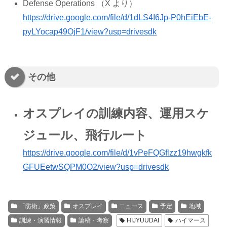
Defense Operations （X より）
https://drive.google.com/file/d/1dLS4I6Jp-P0hEiEbE-
pyLYocap49OjF1/view?usp=drivesdk
その他
オスプレイの訓練内容、運用スケ
ジュール、飛行ルート
https://drive.google.com/file/d/1vPeFQGflzz19hwgkfk
GFUEetwSQPM0O2/view?usp=drivesdk
「防衛」政策
オスプレイ
ニュース
予定
地域
訓練・演習情報
論稿・考察
HIJYUUDAI
ハイマース